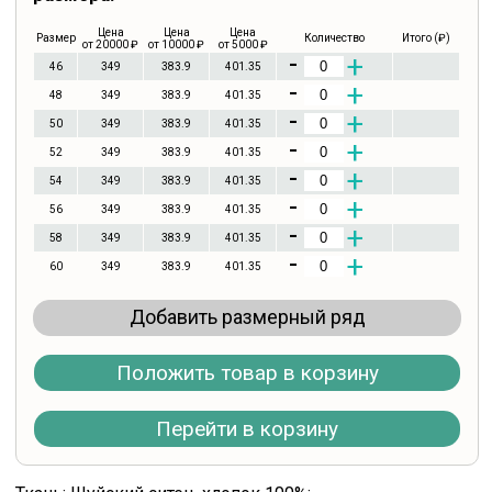
Цена
Цена
Цена
Размер
Количество
Итого (₽)
от 20000 ₽
от 10000 ₽
от 5000 ₽
-
+
46
349
383.9
401.35
-
+
48
349
383.9
401.35
-
+
50
349
383.9
401.35
-
+
52
349
383.9
401.35
-
+
54
349
383.9
401.35
-
+
56
349
383.9
401.35
-
+
58
349
383.9
401.35
-
+
60
349
383.9
401.35
Добавить размерный ряд
Положить товар в корзину
Перейти в корзину